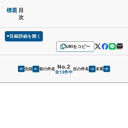
標題
目
次
目録詳細を開く
URIをコピー
No.2
先頭
末尾
前の件名
次の件名
全13件中