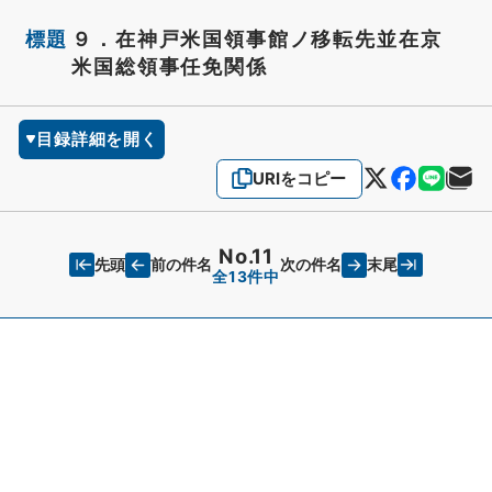
標題
９．在神戸米国領事館ノ移転先並在京
米国総領事任免関係
目録詳細を開く
URIをコピー
No.11
先頭
末尾
前の件名
次の件名
全13件中