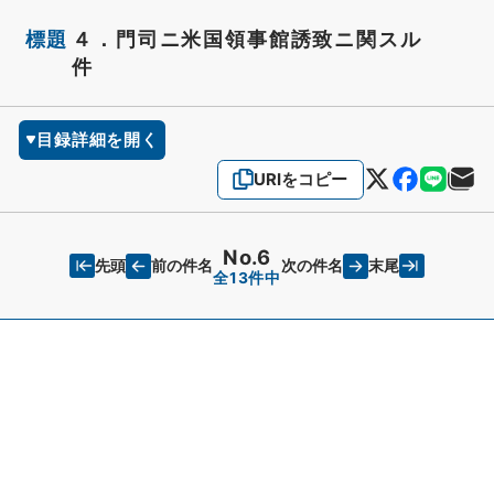
標題
４．門司ニ米国領事館誘致ニ関スル
件
目録詳細を開く
URIをコピー
No.6
先頭
末尾
前の件名
次の件名
全13件中