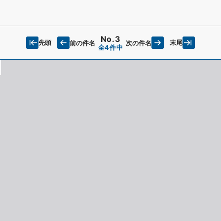
No.3
先頭
末尾
前の件名
次の件名
全4件中