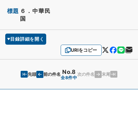
標題
６．中華民
国
目録詳細を開く
URIをコピー
No.8
先頭
末尾
前の件名
次の件名
全8件中