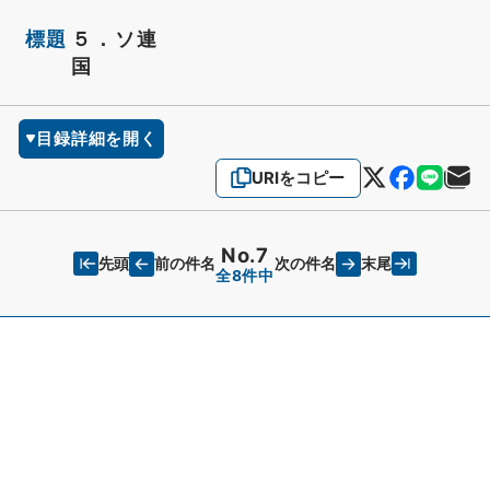
標題
５．ソ連
国
目録詳細を開く
URIをコピー
No.7
先頭
末尾
前の件名
次の件名
全8件中