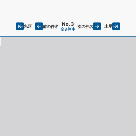
No.3
先頭
末尾
前の件名
次の件名
全8件中