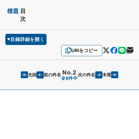
標題
目
次
目録詳細を開く
URIをコピー
No.2
先頭
末尾
前の件名
次の件名
全8件中