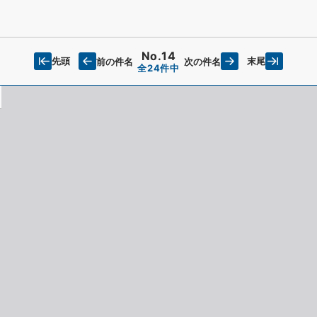
No.14
先頭
末尾
前の件名
次の件名
全24件中