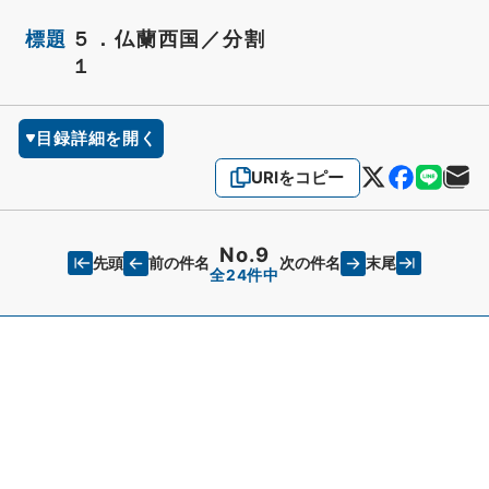
標題
５．仏蘭西国／分割
１
目録詳細を開く
URIをコピー
No.9
先頭
末尾
前の件名
次の件名
全24件中