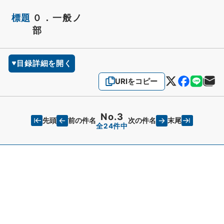
標題
０．一般ノ
部
目録詳細を開く
URIをコピー
No.3
先頭
末尾
前の件名
次の件名
全24件中