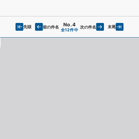
No.4
先頭
末尾
前の件名
次の件名
全12件中