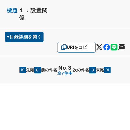
標題
１．設置関
係
目録詳細を開く
URIをコピー
No.3
先頭
末尾
前の件名
次の件名
全7件中