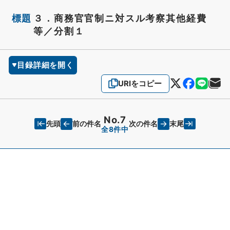
標題
３．商務官官制ニ対スル考察其他経費
等／分割１
目録詳細を開く
URIをコピー
No.7
先頭
末尾
前の件名
次の件名
全8件中