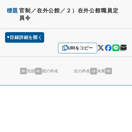
標題
官制／在外公館／２）在外公館職員定
員令
目録詳細を開く
URIをコピー
先頭
末尾
前の件名
次の件名