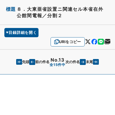
標題
８．大東亜省設置ニ関連セル本省在外
公館間電報／分割２
目録詳細を開く
URIをコピー
No.13
先頭
末尾
前の件名
次の件名
全15件中