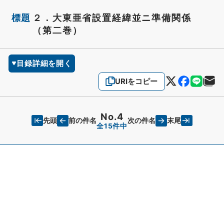
標題
２．大東亜省設置経緯並ニ準備関係
（第二巻）
目録詳細を開く
URIをコピー
No.4
先頭
末尾
前の件名
次の件名
全15件中