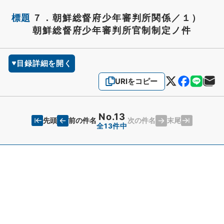
標題
７．朝鮮総督府少年審判所関係／１）
朝鮮総督府少年審判所官制制定ノ件
目録詳細を開く
URIをコピー
No.13
先頭
末尾
前の件名
次の件名
全13件中