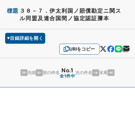
標題
３８－７．伊太利国ノ賠償勘定ニ関ス
ル同盟及連合国間ノ協定認証謄本
目録詳細を開く
URIをコピー
No.1
先頭
末尾
前の件名
次の件名
全1件中