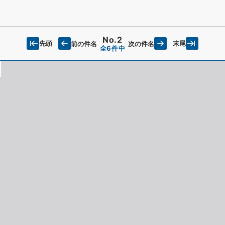
No.2
先頭
末尾
前の件名
次の件名
全6件中