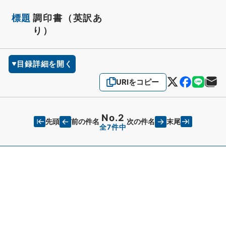
標題
調印書（英訳あ
り）
目録詳細を開く
URIをコピー
No.2
先頭
末尾
前の件名
次の件名
全7件中