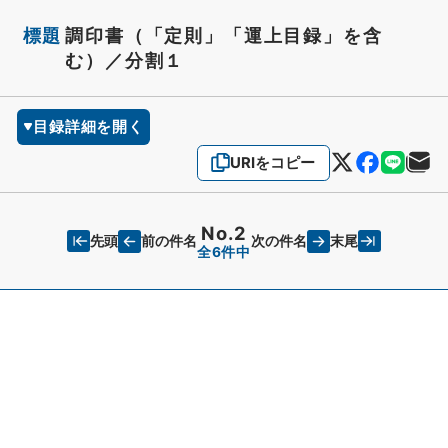
標題
調印書（「定則」「運上目録」を含
む）／分割１
目録詳細を開く
URIをコピー
No.2
先頭
末尾
前の件名
次の件名
全6件中