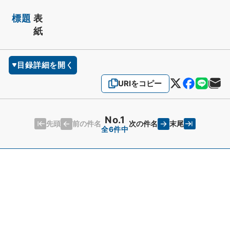
標題
表
紙
目録詳細を開く
URIをコピー
No.1
先頭
末尾
前の件名
次の件名
全6件中