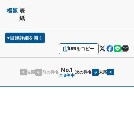
標題
表
紙
目録詳細を開く
URIをコピー
No.1
先頭
末尾
前の件名
次の件名
全3件中