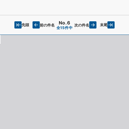
No.6
先頭
末尾
前の件名
次の件名
全15件中