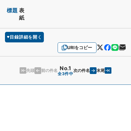
標題
表
紙
目録詳細を開く
URIをコピー
No.1
先頭
末尾
前の件名
次の件名
全3件中