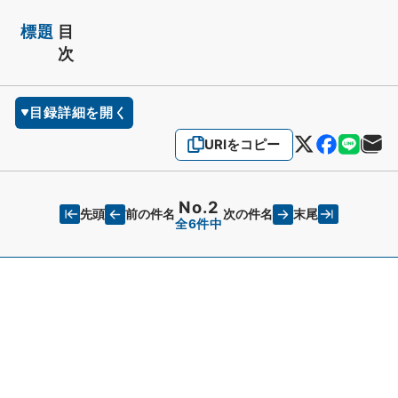
標題
目
次
目録詳細を開く
URIをコピー
No.2
先頭
末尾
前の件名
次の件名
全6件中