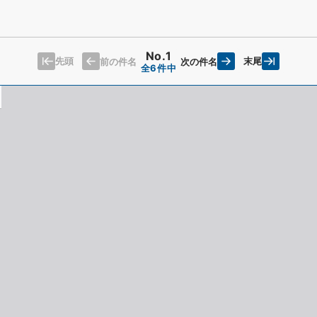
No.1
先頭
末尾
前の件名
次の件名
全6件中