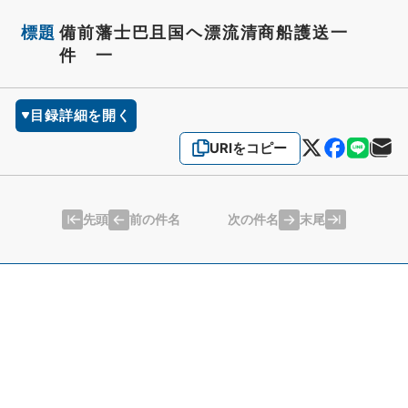
標題
備前藩士巴且国ヘ漂流清商船護送一
件 一
目録詳細を開く
URIをコピー
先頭
末尾
前の件名
次の件名