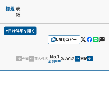
標題
表
紙
目録詳細を開く
URIをコピー
No.1
先頭
末尾
前の件名
次の件名
全3件中