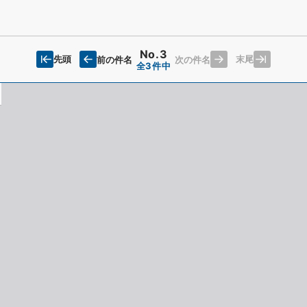
No.3
先頭
末尾
前の件名
次の件名
全3件中