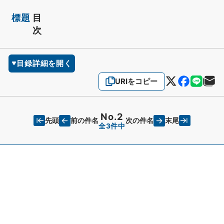
標題
目
次
目録詳細を開く
URIをコピー
No.2
先頭
末尾
前の件名
次の件名
全3件中