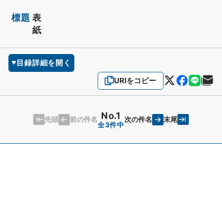
標題
表
紙
目録詳細を開く
URIをコピー
No.1
先頭
末尾
前の件名
次の件名
全3件中