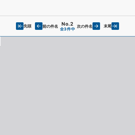
No.2
先頭
末尾
前の件名
次の件名
全3件中