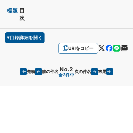
標題
目
次
目録詳細を開く
URIをコピー
No.2
先頭
末尾
前の件名
次の件名
全3件中