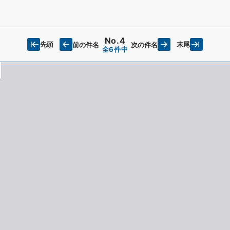
No.4
先頭
末尾
前の件名
次の件名
全6件中