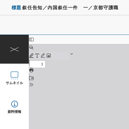
標題
叙任告知／内国叙任一件 一／京都守護職
サムネイル
資料情報