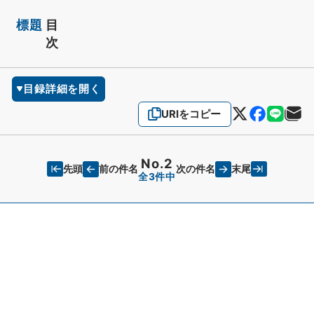
標題
目
次
目録詳細を開く
URIをコピー
No.2
先頭
末尾
前の件名
次の件名
全3件中