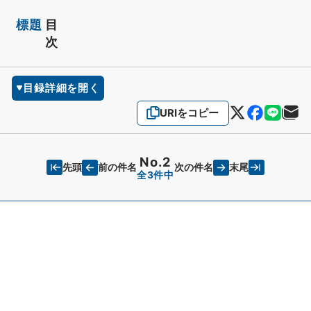
標題
目
次
目録詳細を開く
URIをコピー
No.2
先頭
末尾
前の件名
次の件名
全3件中