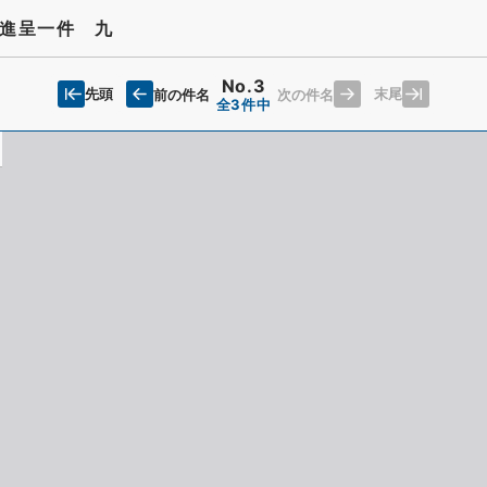
進呈一件 九
No.3
先頭
末尾
前の件名
次の件名
全3件中