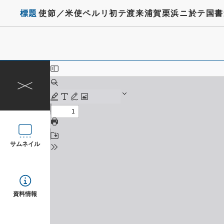
標題
使節／米使ペルリ初テ渡来浦賀栗浜ニ於テ国書
サムネイル
資料情報