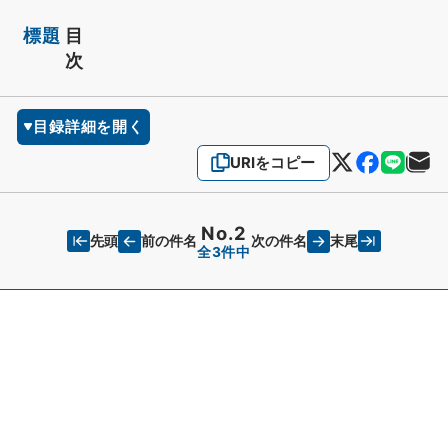
標題
目
次
目録詳細を開く
URIをコピー
No.2
先頭
末尾
前の件名
次の件名
全3件中