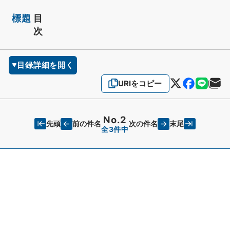
標題
目
次
目録詳細を開く
URIをコピー
No.2
先頭
末尾
前の件名
次の件名
全3件中