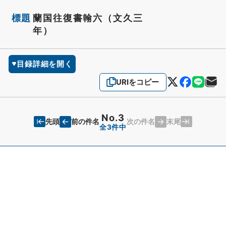
標題
蘭国往復書翰六（文久三
年）
目録詳細を開く
URIをコピー
No.3
先頭
末尾
前の件名
次の件名
全3件中