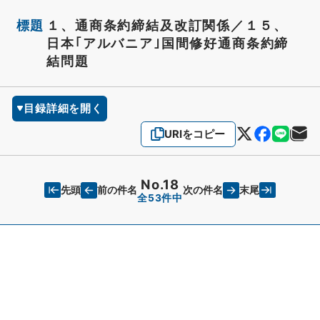
標題
１、通商条約締結及改訂関係／１５、
日本｢アルバニア｣国間修好通商条約締
結問題
目録詳細を開く
URIをコピー
No.18
先頭
末尾
前の件名
次の件名
全53件中