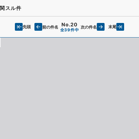
関スル件
No.20
先頭
末尾
前の件名
次の件名
全39件中