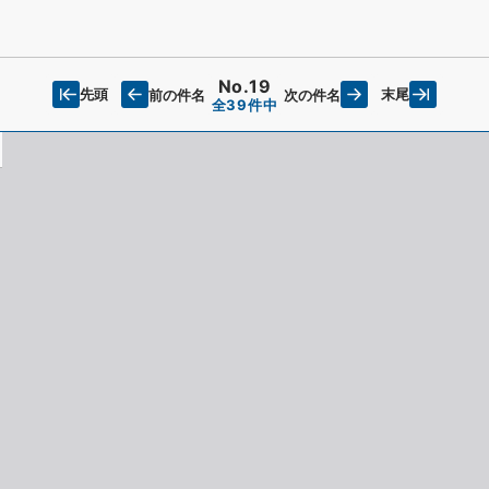
No.19
先頭
末尾
前の件名
次の件名
全39件中