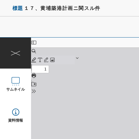
標題
１７、黄埔築港計画ニ関スル件
サムネイル
資料情報