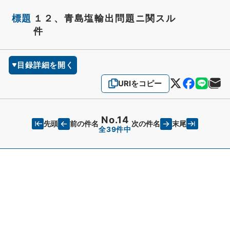
標題
１２、青島塩輸出問題ニ関スル
件
目録詳細を開く
URIをコピー
No.14
先頭
末尾
前の件名
次の件名
全39件中