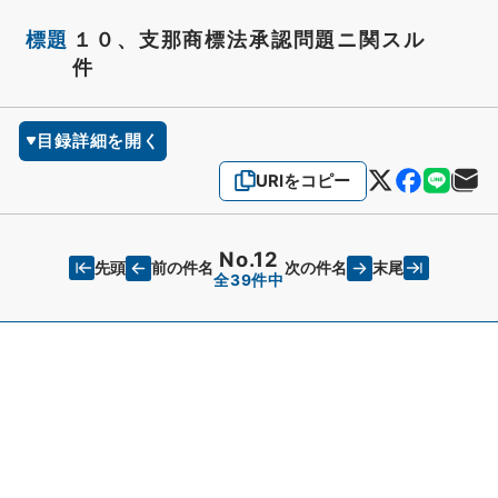
標題
１０、支那商標法承認問題ニ関スル
件
目録詳細を開く
URIをコピー
No.12
先頭
末尾
前の件名
次の件名
全39件中