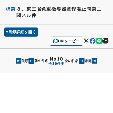
標題
８、東三省免重徴専照章程廃止問題ニ
関スル件
目録詳細を開く
URIをコピー
No.10
先頭
末尾
前の件名
次の件名
全39件中