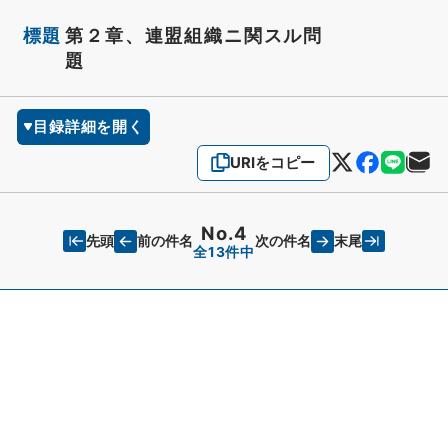
標題
第２章、連盟組織ニ関スル問
題
目録詳細を開く
URIをコピー
No.4
先頭
末尾
前の件名
次の件名
全13件中