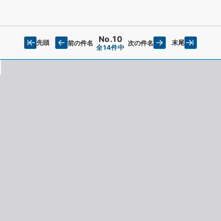
No.10
先頭
末尾
前の件名
次の件名
全14件中